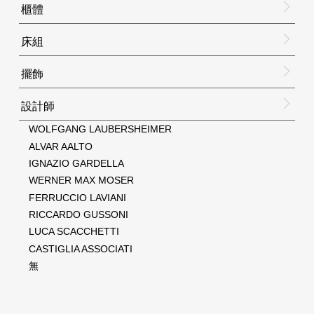
櫃體
床組
擺飾
設計師
WOLFGANG LAUBERSHEIMER
ALVAR AALTO
IGNAZIO GARDELLA
WERNER MAX MOSER
FERRUCCIO LAVIANI
RICCARDO GUSSONI
LUCA SCACCHETTI
CASTIGLIA ASSOCIATI
無