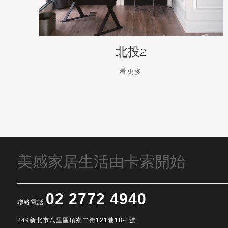
北投2
看更多
美感家居生活由卡索開始
02 2772 4940
聯絡電話
249新北市八里區頂寮二街121巷18-1號