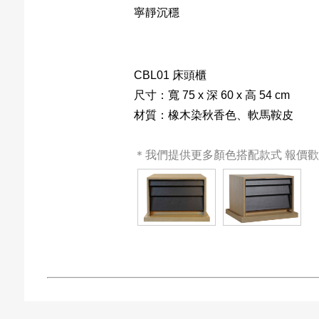
寧靜沉穩
CBL01 床頭櫃
尺寸：寬 75 x 深 60 x 高 54 cm
材質：橡木染秋香色、軟馬鞍皮
＊我們提供更多顏色搭配款式 報價歡迎來電