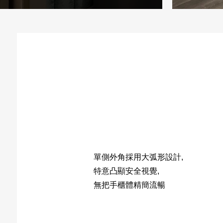
單側外角採用大弧形設計,
特意凸顯安全視覺,
無把手櫃體精簡流暢