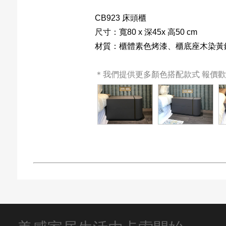
CB923 床頭櫃
尺寸：寬80 x 深45x 高50 cm
材質：櫃體素色烤漆、櫃底座木染黃
＊我們提供更多顏色搭配款式 報價歡迎來電