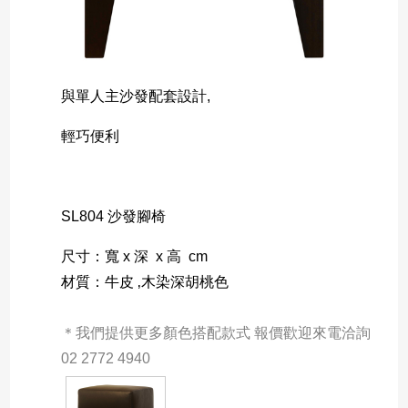
與單人主沙發配套設計,
輕巧便利
SL804 沙發腳椅
尺寸：寬 x 深  x 高  cm  
材質：牛皮 ‚木染深胡桃色
＊我們提供更多顏色搭配款式 報價歡迎來電洽詢 
02 2772 4940