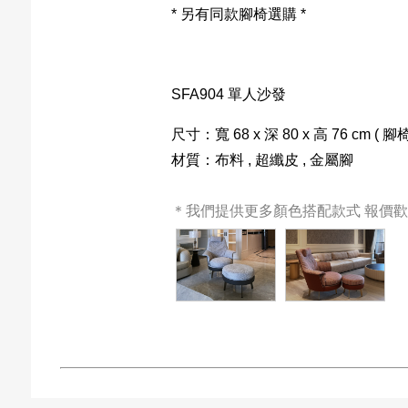
* 另有同款腳椅選購 *
SFA904 單人沙發
尺寸：寬 68 x 深 80 x 高 76 cm ( 腳椅
材質：布料 , 超纖皮 , 金屬腳
＊我們提供更多顏色搭配款式 報價歡迎來電