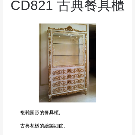
CD821 古典餐具櫃
複雜圖形的餐具櫃,
古典花樣的繪製細節,