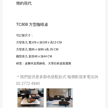
簡約現代
TC808 方型咖啡桌
可訂製尺寸：
方型茶几 寬109 x 深109 x 高13 CM
方型茶几 寬86 x 深86 x高 26 CM
圓型茶几 直徑48 x 深44 CM  
材質：
桌腳木染黑銅色、
大理
石材桌面選購
＊我們提供更多顏色搭配款式 報價歡迎來電洽詢 
02 2772 4940