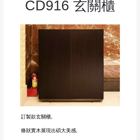
CD916 玄關櫃
訂製款玄關櫃,
條狀實木展現出碩大美感,