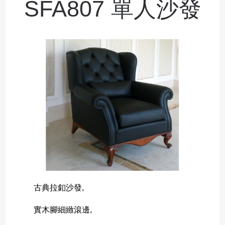
SFA807 單人沙發
古典拉釦沙發,
實木腳細緻滾邊,