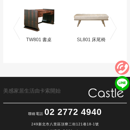
TW801 書桌
SL801 床尾椅
組
美感家居生活由卡索開始
02 2772 4940
聯絡電話
249新北市八里區頂寮二街121巷18-1號