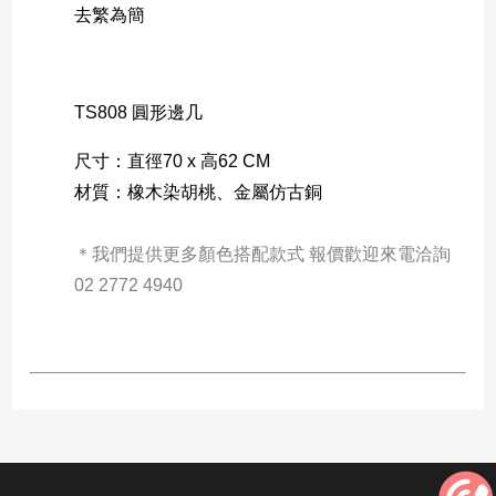
去繁為簡
TS808 圓形邊几
尺寸：直徑70 x 高62 CM 
材質：橡木染胡桃、金屬仿古銅
＊我們提供更多顏色搭配款式 報價歡迎來電洽詢 
02 2772 4940