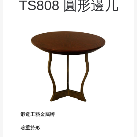
TS808 圓形邊几
鍛造工藝金屬腳
著重於形,