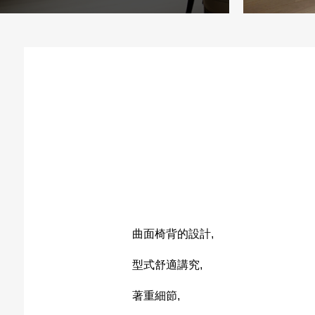
曲面椅背的設計,
型式舒適講究,
著重細節,