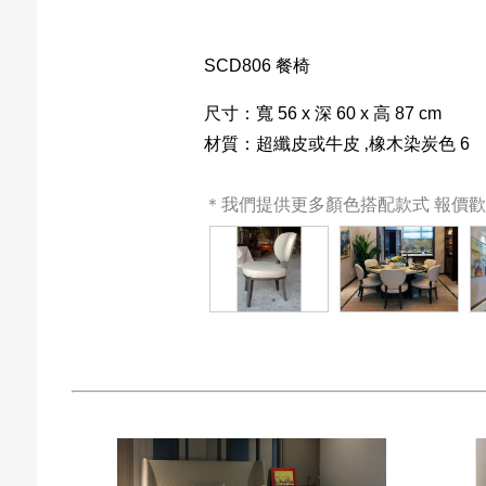
SCD806 餐椅
尺寸：寬 56 x 深 60 x 高 87 cm 
材質：超纖皮或牛皮 ‚橡木染炭色 6
＊我們提供更多顏色搭配款式 報價歡迎來電