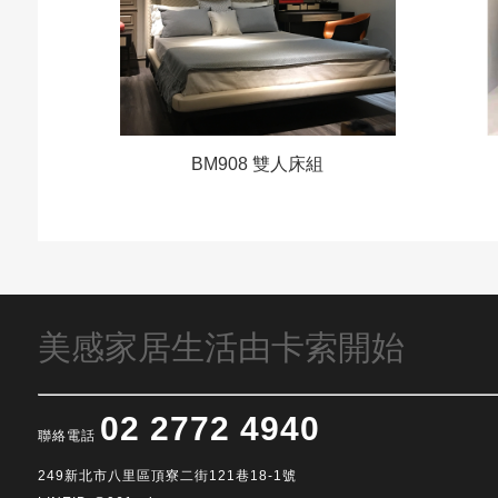
BM908 雙人床組
美感家居生活由卡索開始
02 2772 4940
聯絡電話
249新北市八里區頂寮二街121巷18-1號